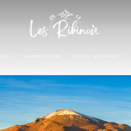
LES
GALERIE PHOTOS
OÙ C’EST QU’ON EST ?