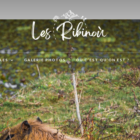
LES
GALERIE PHOTOS
OÙ C’EST QU’ON EST ?